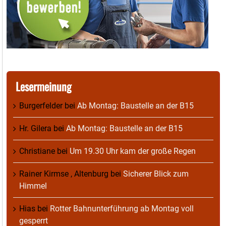
Lesermeinung
Burgerfelder
bei
Ab Montag: Baustelle an der B15
Hr. Gilera
bei
Ab Montag: Baustelle an der B15
Christiane
bei
Um 19.30 Uhr kam der große Regen
Rainer Kirmse , Altenburg
bei
Sicherer Blick zum
Himmel
Hias
bei
Rotter Bahnunterführung ab Montag voll
gesperrt