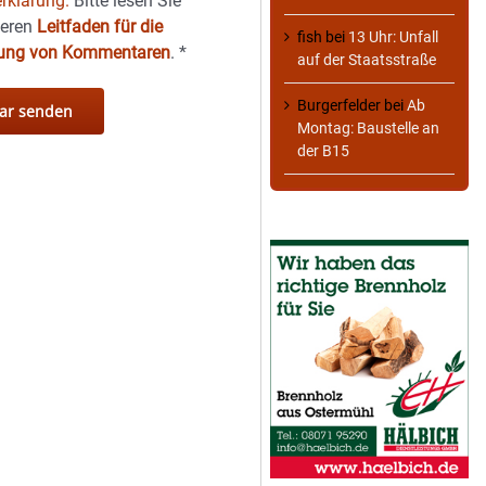
rklärung.
Bitte lesen Sie
seren
Leitfaden für die
fish
bei
13 Uhr: Unfall
hung von Kommentaren
.
*
auf der Staatsstraße
Burgerfelder
bei
Ab
Montag: Baustelle an
der B15