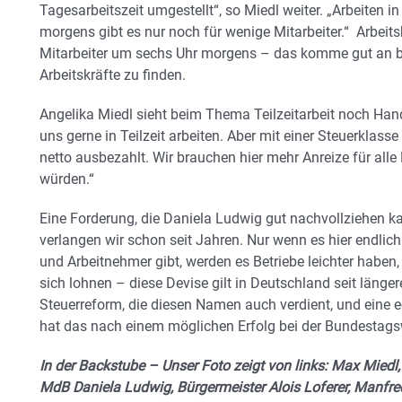
Tagesarbeitszeit umgestellt“, so Miedl weiter. „Arbeiten i
morgens gibt es nur noch für wenige Mitarbeiter.“ Arbeits
Mitarbeiter um sechs Uhr morgens – das komme gut an be
Arbeitskräfte zu finden.
Angelika Miedl sieht beim Thema Teilzeitarbeit noch Han
uns gerne in Teilzeit arbeiten. Aber mit einer Steuerklas
netto ausbezahlt. Wir brauchen hier mehr Anreize für alle 
würden.“
Eine Forderung, die Daniela Ludwig gut nachvollziehen k
verlangen wir schon seit Jahren. Nur wenn es hier endlic
und Arbeitnehmer gibt, werden es Betriebe leichter haben,
sich lohnen – diese Devise gilt in Deutschland seit länge
Steuerreform, die diesen Namen auch verdient, und eine 
hat das nach einem möglichen Erfolg bei der Bundestagsw
In der Backstube – Unser Foto zeigt von links: Max Mied
MdB Daniela Ludwig, Bürgermeister Alois Loferer, Manfred