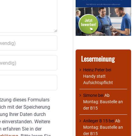
Lesermeinung
Heinz Peter
bei
Handy statt
Aufsichtspflicht
Simone
bei
Ab
tzung dieses Formulars
Montag: Baustelle an
sich mit der Speicherung
der B15
ung Ihrer Daten durch
Anlieger B 15
bei
Ab
 einverstanden. Weitere
Montag: Baustelle an
 erfahren Sie in der
der B15