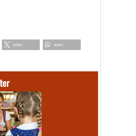
teilen
teilen
ter