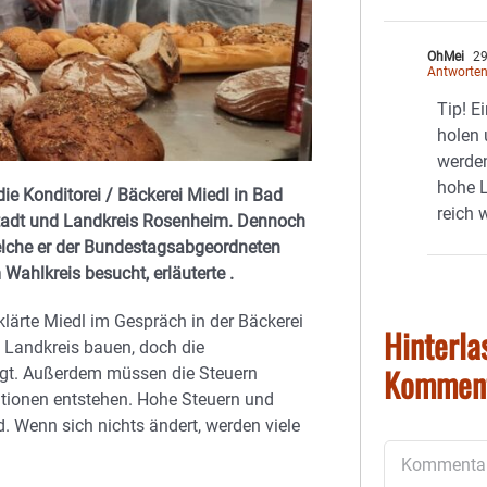
OhMei
29
Antworte
Tip! E
holen 
werden
hohe 
ie Konditorei / Bäckerei Miedl in Bad
reich 
tadt und Landkreis Rosenheim. Dennoch
elche er der Bundestagsabgeordneten
Wahlkreis besucht, erläuterte .
klärte Miedl im Gespräch in der Bäckerei
Hinterla
m Landkreis bauen, doch die
Kommen
tigt. Außerdem müssen die Steuern
itionen entstehen. Hohe Steuern und
. Wenn sich nichts ändert, werden viele
Kommentar