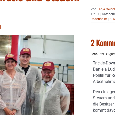
Von
Tanja Geido
15:10
|
Kategori
Rosenheim
|
2 
l
2 Komme
Benni
29. Augus
Trickle-Down
Daniela Lud
Politik für R
Arbeitnehme
Den einzige
Steuern und 
die Besitzer
kommt davon