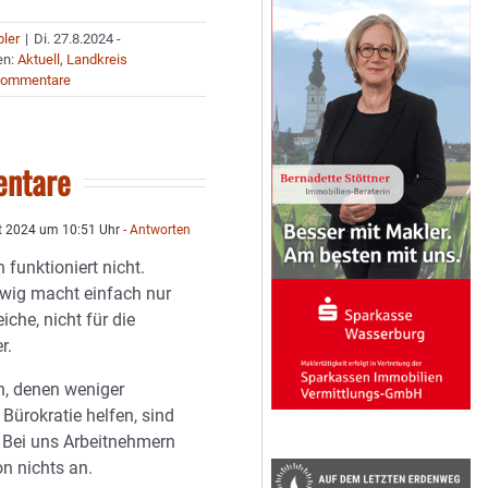
bler
|
Di. 27.8.2024 -
en:
Aktuell
,
Landkreis
Kommentare
ntare
t 2024 um 10:51 Uhr
- Antworten
 funktioniert nicht.
wig macht einfach nur
eiche, nicht für die
r.
n, denen weniger
Bürokratie helfen, sind
. Bei uns Arbeitnehmern
 nichts an.