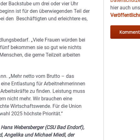
Datenschutze
n der Backstube um drei oder vier Uhr
hier auch un
beginn ist für den überwiegenden Teil der
Veröffentlic
i den Beschäftigten und erleichtere es,
dlungsbedarf. „Viele Frauen würden bei
se fünf bekommen sie so gut wie nichts
Menschen, die gerne Teilzeit arbeiten
ann. „Mehr netto vom Brutto – das
h eine Entlastung für Arbeitnehmerinnen
 Arbeitskräfte zu finden. Leistung muss
rem nicht mehr. Wir brauchen eine
echte Wirtschaftswende. Für die Union
ahl 2025 höchste Priorität.“
l, Hans Webersberger (CSU Bad Endorf),
, Angelika und Michael Miedl, der