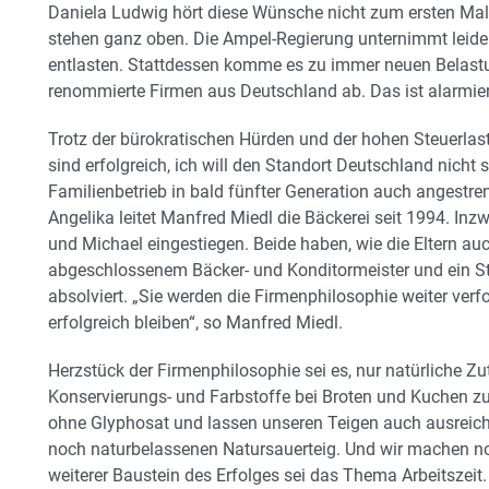
Daniela Ludwig hört diese Wünsche nicht zum ersten Mal
stehen ganz oben. Die Ampel-Regierung unternimmt leide
entlasten. Stattdessen komme es zu immer neuen Belast
renommierte Firmen aus Deutschland ab. Das ist alarmie
Trotz der bürokratischen Hürden und der hohen Steuerlast
sind erfolgreich, ich will den Standort Deutschland nicht 
Familienbetrieb in bald fünfter Generation auch angestren
Angelika leitet Manfred Miedl die Bäckerei seit 1994. In
und Michael eingestiegen. Beide haben, wie die Eltern auc
abgeschlossenem Bäcker- und Konditormeister und ein St
absolviert. „Sie werden die Firmenphilosophie weiter verf
erfolgreich bleiben“, so Manfred Miedl.
Herzstück der Firmenphilosophie sei es, nur natürliche Z
Konservierungs- und Farbstoffe bei Broten und Kuchen zu
ohne Glyphosat und lassen unseren Teigen auch ausreich
noch naturbelassenen Natursauerteig. Und wir machen noc
weiterer Baustein des Erfolges sei das Thema Arbeitszeit