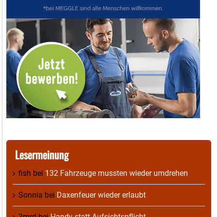
Lesermeinung
fish
bei
132 Fahrzeuge mussten wieder umdrehen
Sonnia
bei
Daxenfeuer wieder erlaubt
3mrd
bei
Handy statt Aufsichtspflicht