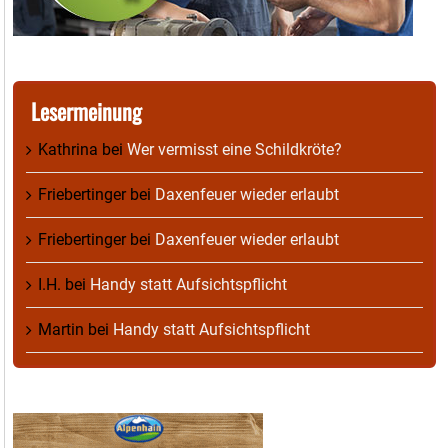
Lesermeinung
Kathrina
bei
Wer vermisst eine Schildkröte?
Friebertinger
bei
Daxenfeuer wieder erlaubt
Friebertinger
bei
Daxenfeuer wieder erlaubt
I.H.
bei
Handy statt Aufsichtspflicht
Martin
bei
Handy statt Aufsichtspflicht