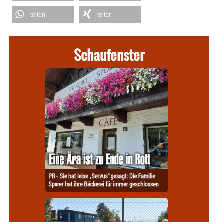
teilen
teilen
Schaufenster