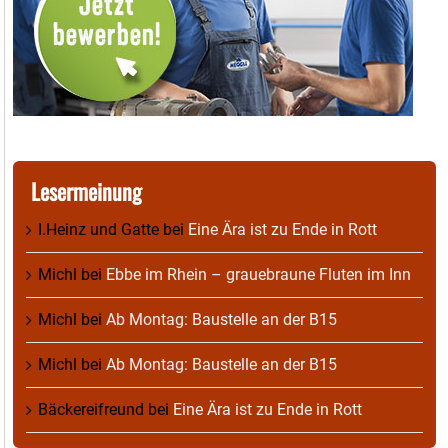
Lesermeinung
I.Heinz und Gatte
bei
Eine Ära ist zu Ende in Rott
Michl
bei
Ebbe im Rhein – grauebraune Fluten im Inn
Michl
bei
Ab Montag: Baustelle an der B15
Michl
bei
Ab Montag: Baustelle an der B15
Bäckereifreund
bei
Eine Ära ist zu Ende in Rott