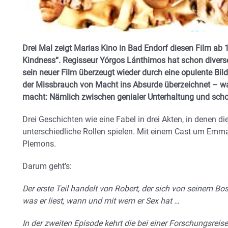
Drei Mal zeigt Marias Kino in Bad Endorf diesen Film ab
Kindness“.
Regisseur Yórgos Lánthimos hat schon diver
sein neuer Film überzeugt wieder durch eine opulente Bil
der Missbrauch von Macht ins Absurde überzeichnet – wa
macht: Nämlich zwischen genialer Unterhaltung und scho
Drei Geschichten wie eine Fabel in drei Akten, in denen 
unterschiedliche Rollen spielen. Mit einem Cast um Emm
Plemons.
Darum geht’s:
Der erste Teil handelt von Robert, der sich von seinem Boss
was er liest, wann und mit wem er Sex hat …
In der zweiten Episode kehrt die bei einer Forschungsreis