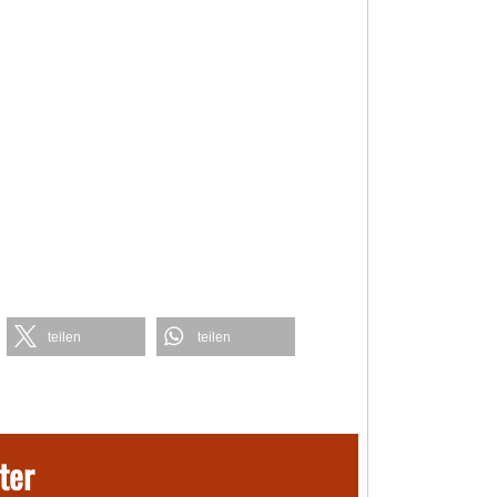
teilen
teilen
ter