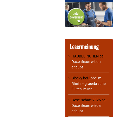
Lesermeinung
HAUBELINCHEN
bei
Daxenfeuer wieder
erlaubt
Blocky
bei
Ebbe im
Rhein – grauebraune
Fluten im Inn
Gesellschaft 2026
bei
Daxenfeuer wieder
erlaubt