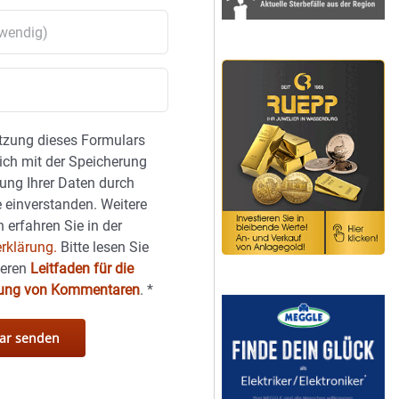
tzung dieses Formulars
sich mit der Speicherung
ung Ihrer Daten durch
 einverstanden. Weitere
 erfahren Sie in der
rklärung.
Bitte lesen Sie
seren
Leitfaden für die
hung von Kommentaren
.
*