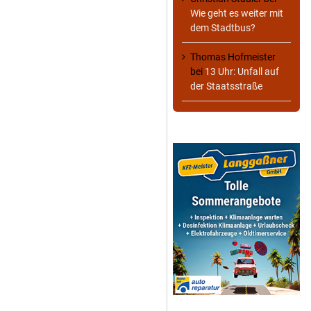
Wie geht es weiter mit
dem Stadtbus?
Thomas Hofmeister
bei
13 Uhr: Unfall auf
der Staatsstraße