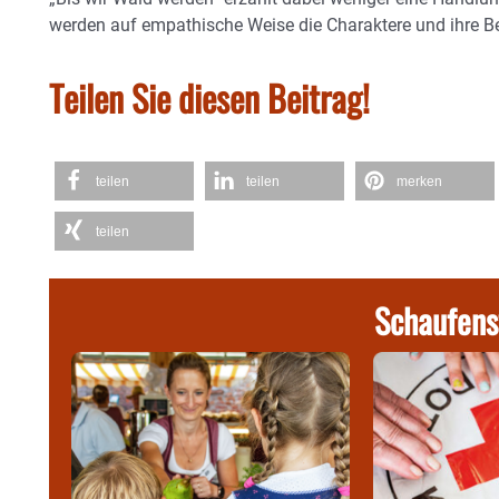
werden auf empathische Weise die Charaktere und ihre B
Teilen Sie diesen Beitrag!
teilen
teilen
merken
teilen
Schaufens