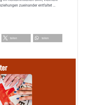
eziehungen zueinander entfaltet …
teilen
teilen
ter