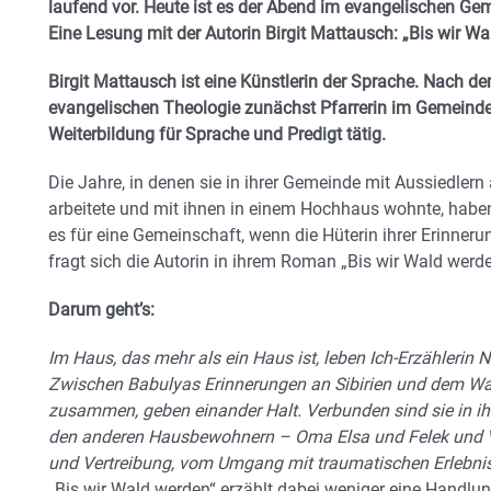
laufend vor. Heute ist es der Abend im evangelischen G
Eine Lesung mit der Autorin Birgit Mattausch: „Bis wir Wa
Birgit Mattausch ist eine Künstlerin der Sprache. Nach 
evangelischen Theologie zunächst Pfarrerin im Gemeinde
Weiterbildung für Sprache und Predigt tätig.
Die Jahre, in denen sie in ihrer Gemeinde mit Aussiedler
arbeitete und mit ihnen in einem Hochhaus wohnte, haben 
es für eine Gemeinschaft, wenn die Hüterin ihrer Erinneru
fragt sich die Autorin in ihrem Roman „Bis wir Wald werd
Darum geht’s:
Im Haus, das mehr als ein Haus ist, leben Ich-Erzählerin
Zwischen Babulyas Erinnerungen an Sibirien und dem Wa
zusammen, geben einander Halt. Verbunden sind sie in i
den anderen Hausbewohnern – Oma Elsa und Felek und Vi
und Vertreibung, vom Umgang mit traumatischen Erlebni
„Bis wir Wald werden“ erzählt dabei weniger eine Handlu