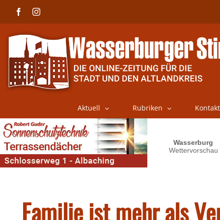
Skip
Facebook
Instagram
to
content
Aktuell
Rubriken
Kontakt
Familie ist mehr als V