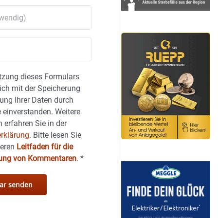
tzung dieses Formulars
sich mit der Speicherung
ung Ihrer Daten durch
 einverstanden. Weitere
 erfahren Sie in der
rklärung.
Bitte lesen Sie
seren
Leitfaden für die
hung von Kommentaren
.
*