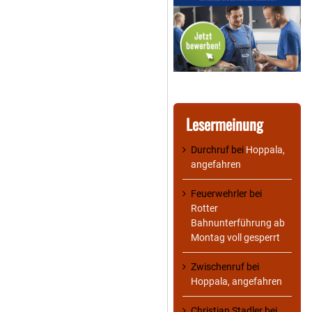
Lesermeinung
Durchruf
bei
Hoppala,
angefahren
Feuerwehrler
bei
Rotter
Bahnunterführung ab
Montag voll gesperrt
Zwischenruf
bei
Hoppala, angefahren
Christian Stadler
bei