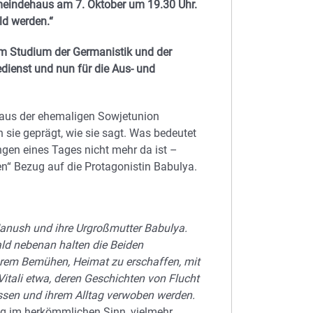
emeindehaus am 7. Oktober um 19.30 Uhr.
ld werden.“
dem Studium der Germanistik und der
dienst und nun für die Aus- und
n aus der ehemaligen Sowjetunion
sie geprägt, wie sie sagt. Was bedeutet
ngen eines Tages nicht mehr da ist –
en“ Bezug auf die Protagonistin Babulya.
 Nanush und ihre Urgroßmutter Babulya.
ld nebenan halten die Beiden
hrem Bemühen, Heimat zu erschaffen, mit
tali etwa, deren Geschichten von Flucht
ssen und ihrem Alltag verwoben werden.
ng im herkömmlichen Sinn, vielmehr