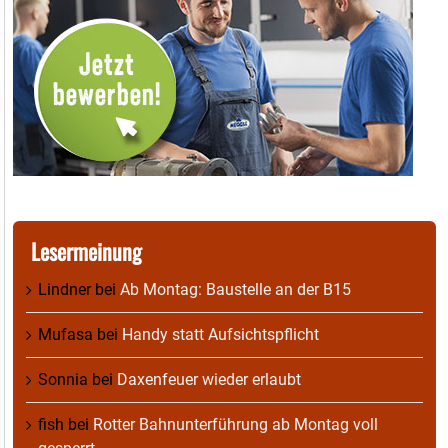
Lesermeinung
Lindner
bei
Ab Montag: Baustelle an der B15
Mufasa
bei
Handy statt Aufsichtspflicht
Sonnia
bei
Daxenfeuer wieder erlaubt
fish
bei
Rotter Bahnunterführung ab Montag voll