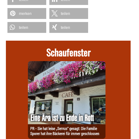
merken
teilen
teilen
teilen
Schaufenster