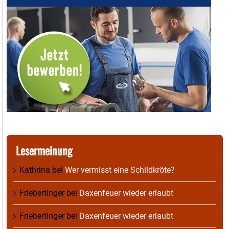
Lesermeinung
Kathrina
bei
Wer vermisst eine Schildkröte?
Friebertinger
bei
Daxenfeuer wieder erlaubt
Friebertinger
bei
Daxenfeuer wieder erlaubt