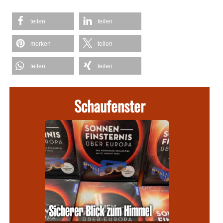
teilen
teilen
merken
teilen
teilen
teilen
Schaufenster