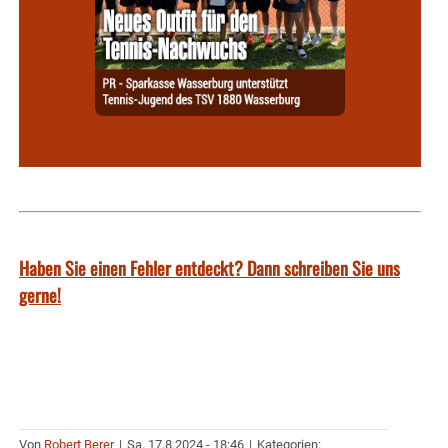
Haben Sie einen Fehler entdeckt? Dann schreiben Sie uns
gerne!
Von
Robert Berer
|
Sa. 17.8.2024 - 18:46
|
Kategorien: