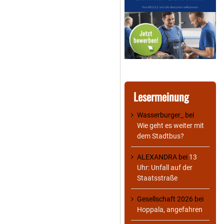
Lesermeinung
Wasserburger_
bei
Wie geht es weiter mit
dem Stadtbus?
ALEXANDRA
bei
13
Uhr: Unfall auf der
Staatsstraße
Gesellschaft 2026
bei
Hoppala, angefahren