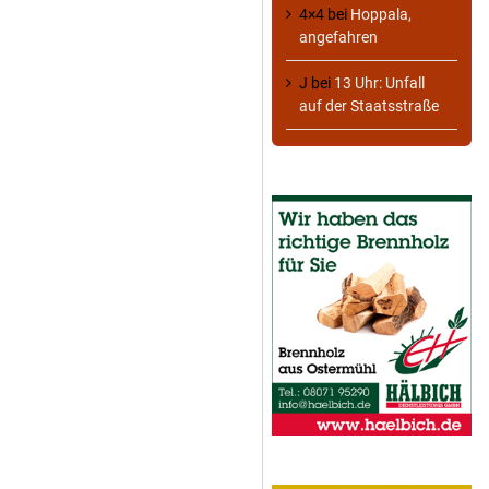
4×4
bei
Hoppala,
angefahren
J
bei
13 Uhr: Unfall
auf der Staatsstraße