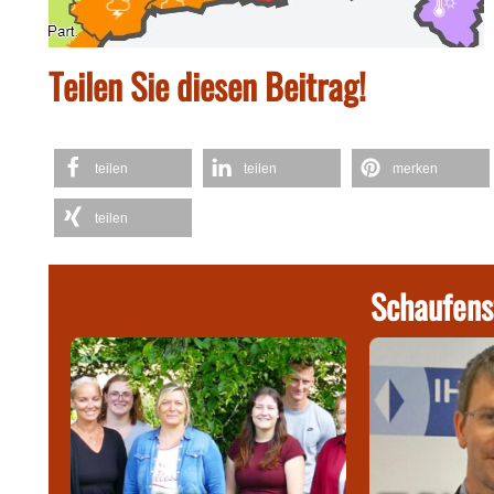
Teilen Sie diesen Beitrag!
teilen
teilen
merken
teilen
Schaufens