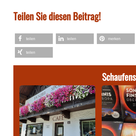
Teilen Sie diesen Beitrag!
teilen
teilen
merken
teilen
Schaufens