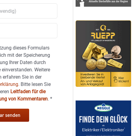
tzung dieses Formulars
sich mit der Speicherung
ung Ihrer Daten durch
 einverstanden. Weitere
 erfahren Sie in der
rklärung.
Bitte lesen Sie
seren
Leitfaden für die
hung von Kommentaren
.
*