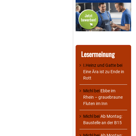
Lesermeinung
I.Heinz und Gatte
bei
Eine Ära ist zu Ende in
Rott
Michl
bei
Ebbe im
Rhein – grauebraune
Fluten im Inn
Michl
bei
Ab Montag:
Baustelle an der B15
Michl
bei
Ab Montag: