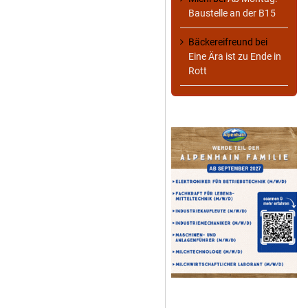
Baustelle an der B15
Bäckereifreund
bei
Eine Ära ist zu Ende in
Rott