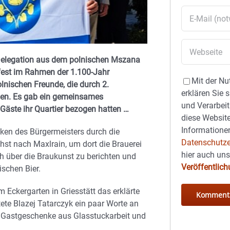
e Delegation aus dem polnischen Mszana
fest im Rahmen der 1.100-Jahr
Mit der Nu
lnischen Freunde, die durch 2.
erklären Sie 
ßen. Es gab ein gemeinsames
und Verarbeit
Gäste ihr Quartier bezogen hatten …
diese Website
Informationen
en des Bürgermeisters durch die
Datenschutze
hst nach Maxlrain, um dort die Brauerei
hier auch un
h über die Braukunst zu berichten und
Veröffentlic
schen Bier.
Eckergarten in Griesstätt das erklärte
ete Blazej Tatarczyk ein paar Worte an
e Gastgeschenke aus Glasstuckarbeit und