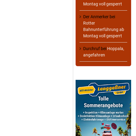
Montag voll gesperrt
Der Anmerker
bei
Rotter
Bahnunterführung ab
Montag voll gesperrt
Durchruf
bei
Hoppala,
angefahren