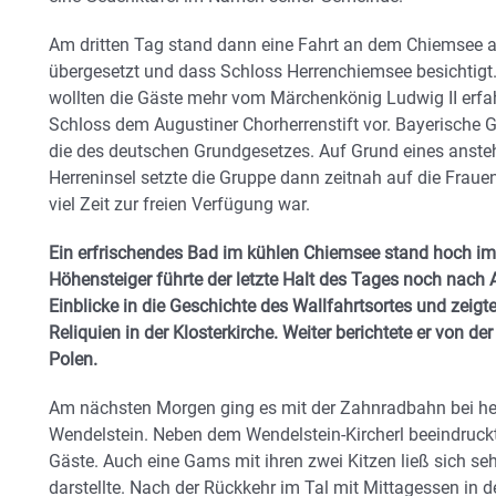
Am dritten Tag stand dann eine Fahrt an dem Chiemsee 
übergesetzt und dass Schloss Herrenchiemsee besichtigt.
wollten die Gäste mehr vom Märchenkönig Ludwig II erfa
Schloss dem Augustiner Chorherrenstift vor. Bayerische G
die des deutschen Grundgesetzes. Auf Grund eines anst
Herreninsel setzte die Gruppe dann zeitnah auf die Frau
viel Zeit zur freien Verfügung war.
Ein erfrischendes Bad im kühlen Chiemsee stand hoch i
Höhensteiger führte der letzte Halt des Tages noch nach
Einblicke in die Geschichte des Wallfahrtsortes und zeig
Reliquien in der Klosterkirche. Weiter berichtete er von 
Polen.
Am nächsten Morgen ging es mit der Zahnradbahn bei h
Wendelstein. Neben dem Wendelstein-Kircherl beeindruckt
Gäste. Auch eine Gams mit ihren zwei Kitzen ließ sich seh
darstellte. Nach der Rückkehr im Tal mit Mittagessen in d