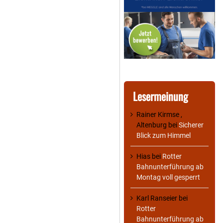
Lesermeinung
Rainer Kirmse ,
Altenburg
bei
Sicherer
Blick zum Himmel
Hias
bei
Rotter
Bahnunterführung ab
Montag voll gesperrt
Karl Ranseier
bei
Rotter
Bahnunterführung ab