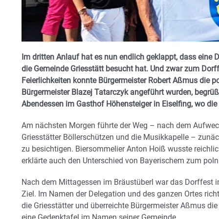
Im dritten Anlauf hat es nun endlich geklappt, dass ein
die Gemeinde Griesstätt besucht hat. Und zwar zum Dorf
Feierlichkeiten konnte Bürgermeister Robert Aßmus die po
Bürgermeister Blazej Tatarczyk angeführt wurden, begrü
Abendessen im Gasthof Höhensteiger in Eiselfing, wo die 
Am nächsten Morgen führte der Weg – nach dem Aufweck
Griesstätter Böllerschützen und die Musikkapelle – zunäc
zu besichtigen. Biersommelier Anton Hoiß wusste reichlic
erklärte auch den Unterschied von Bayerischem zum polni
Nach dem Mittagessen im Bräustüberl war das Dorffest im 
Ziel. Im Namen der Delegation und des ganzen Ortes richt
die Griesstätter und überreichte Bürgermeister Aßmus di
eine Gedenktafel im Namen seiner Gemeinde.