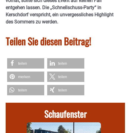
vorhat, sollte sich dieses Event auf keinen Fall
entgehen lassen. Die „Schnellschuss-Party“ in
Kerschdorf verspricht, ein unvergessliches Highlight
des Sommers zu werden.
Teilen Sie diesen Beitrag!
teilen
teilen
merken
teilen
teilen
teilen
Schaufenster