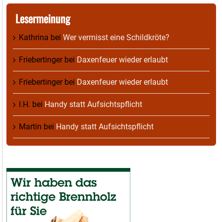
Lesermeinung
Kathrina
bei
Wer vermisst eine Schildkröte?
Friebertinger
bei
Daxenfeuer wieder erlaubt
Friebertinger
bei
Daxenfeuer wieder erlaubt
I.H.
bei
Handy statt Aufsichtspflicht
Martin
bei
Handy statt Aufsichtspflicht