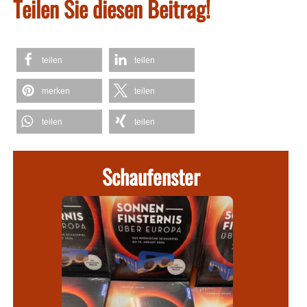
Teilen Sie diesen Beitrag!
teilen
teilen
merken
teilen
teilen
teilen
Schaufenster