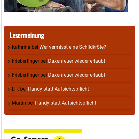
Lesermeinung
Kathrina
bei
Wer vermisst eine Schildkröte?
Friebertinger
bei
Daxenfeuer wieder erlaubt
Friebertinger
bei
Daxenfeuer wieder erlaubt
I.H.
bei
Handy statt Aufsichtspflicht
Martin
bei
Handy statt Aufsichtspflicht