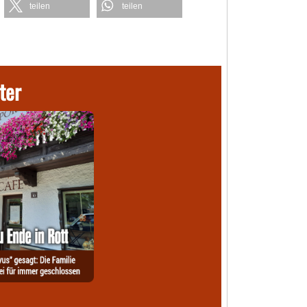
teilen
teilen
ter