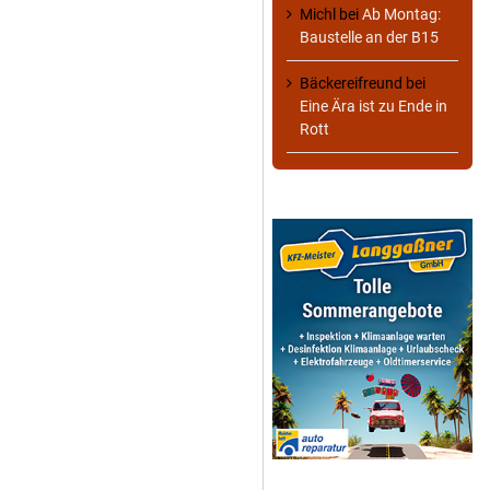
Michl
bei
Ab Montag:
Baustelle an der B15
Bäckereifreund
bei
Eine Ära ist zu Ende in
Rott