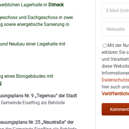
erblichen Lagerhalle in
Dirneck
geschoss und Dachgeschoss in zwei
g sowie energetische Sanierung in
und Neubau einer Liegehalle mit
Mit der Nu
erklären Sie 
und Verarbeit
diese Website
Informationen
ung eines Bürogebäudes mit
Datenschutze
g
hier auch un
Veröffentlic
ungsplans Nr. 9 „Tegernau“ der Stadt
 Gemeinde Eiselfing als Behörde
auungsplans Nr. 25 „Neustraße“ der