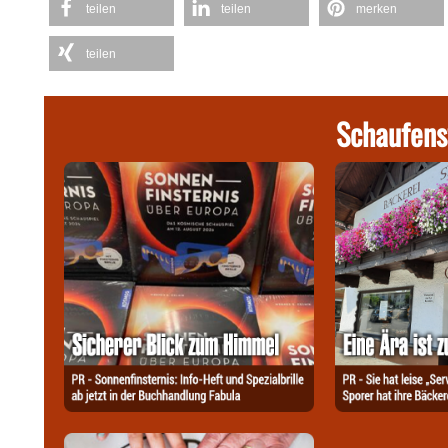
teilen
teilen
merken
teilen
Schaufens