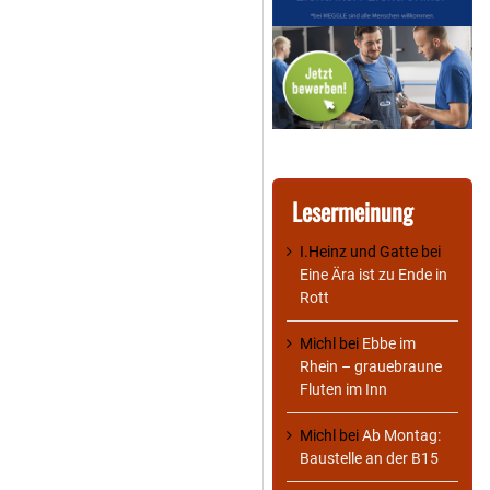
Lesermeinung
I.Heinz und Gatte
bei
Eine Ära ist zu Ende in
Rott
Michl
bei
Ebbe im
Rhein – grauebraune
Fluten im Inn
Michl
bei
Ab Montag:
Baustelle an der B15