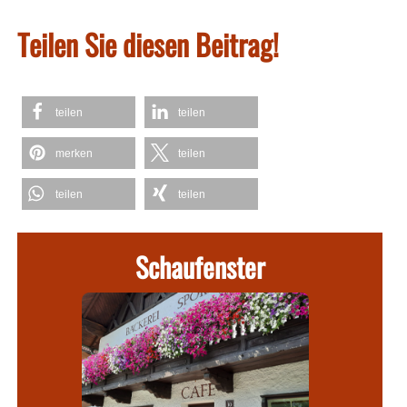
Teilen Sie diesen Beitrag!
teilen
teilen
merken
teilen
teilen
teilen
Schaufenster