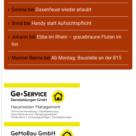
Sonnia
bei
Daxenfeuer wieder erlaubt
3mrd
bei
Handy statt Aufsichtspflicht
Johann
bei
Ebbe im Rhein – grauebraune Fluten im
Inn
Munner Benne
bei
Ab Montag: Baustelle an der B15