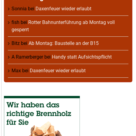
Sonnia
bei
Daxenfeuer wieder erlaubt
fish
bei
Rotter Bahnunterführung ab Montag voll
gesperrt
Bitz
bei
Ab Montag: Baustelle an der B15
A Ramerberger
bei
Handy statt Aufsichtspflicht
Max
bei
Daxenfeuer wieder erlaubt