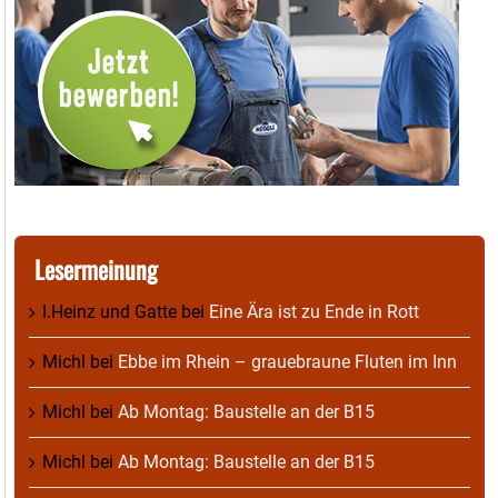
Lesermeinung
I.Heinz und Gatte
bei
Eine Ära ist zu Ende in Rott
Michl
bei
Ebbe im Rhein – grauebraune Fluten im Inn
Michl
bei
Ab Montag: Baustelle an der B15
Michl
bei
Ab Montag: Baustelle an der B15