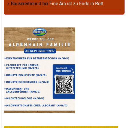
Bäckereifreund
bei
Eine Ära ist zu Ende in Rott