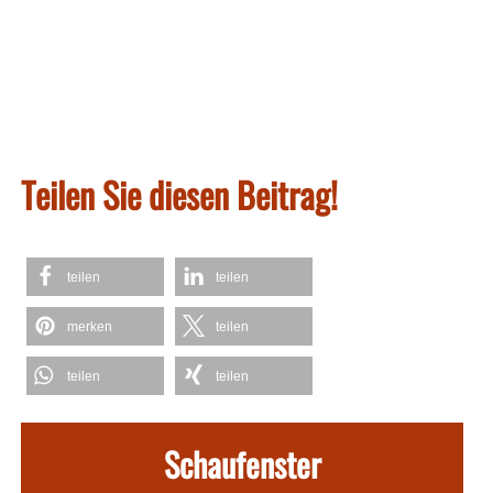
Teilen Sie diesen Beitrag!
teilen
teilen
merken
teilen
teilen
teilen
Schaufenster