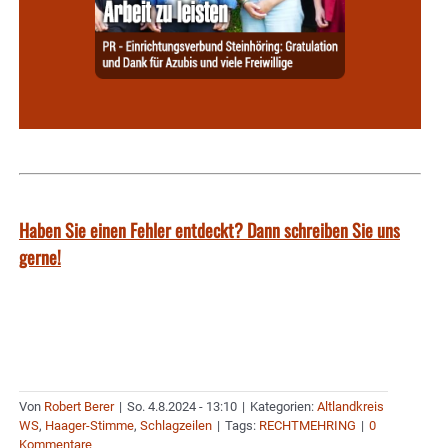
Haben Sie einen Fehler entdeckt? Dann schreiben Sie uns
gerne!
Von
Robert Berer
|
So. 4.8.2024 - 13:10
|
Kategorien:
Altlandkreis
WS
,
Haager-Stimme
,
Schlagzeilen
|
Tags:
RECHTMEHRING
|
0
Kommentare