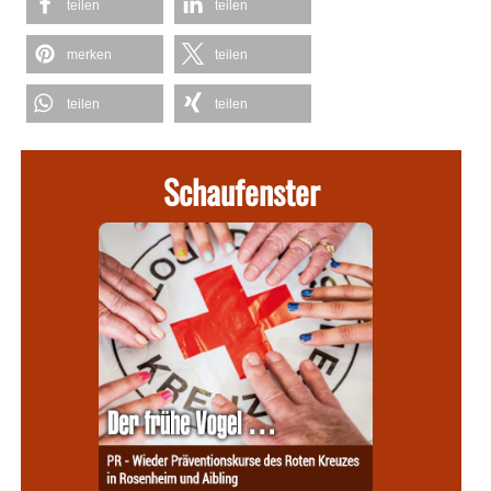
teilen
teilen
merken
teilen
teilen
teilen
Schaufenster