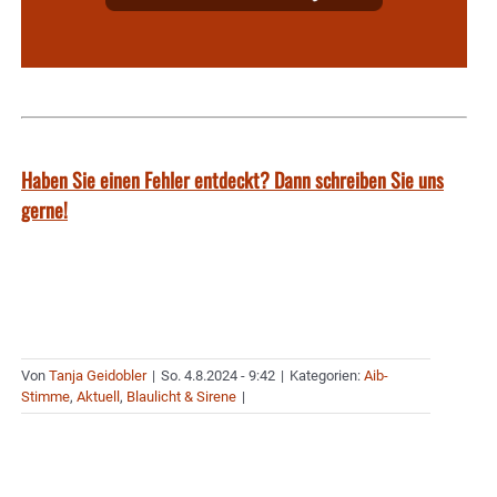
Haben Sie einen Fehler entdeckt? Dann schreiben Sie uns
gerne!
Von
Tanja Geidobler
|
So. 4.8.2024 - 9:42
|
Kategorien:
Aib-
Stimme
,
Aktuell
,
Blaulicht & Sirene
|