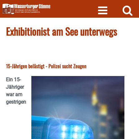
Skip
to
content
Exhibitionist am See unterwegs
15-Jährigen belästigt - Polizei sucht Zeugen
Ein 15-
Jähriger
war am
gestrigen