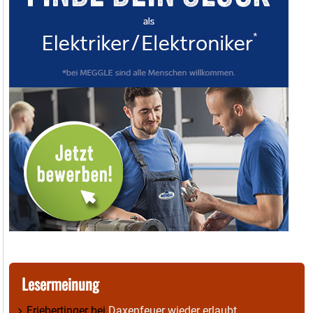
Lesermeinung
Friebertinger
bei
Daxenfeuer wieder erlaubt