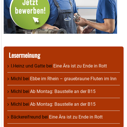
Lesermeinung
I.Heinz und Gatte
bei
Eine Ära ist zu Ende in Rott
Michl
bei
Ebbe im Rhein – grauebraune Fluten im Inn
Michl
bei
Ab Montag: Baustelle an der B15
Michl
bei
Ab Montag: Baustelle an der B15
Bäckereifreund
bei
Eine Ära ist zu Ende in Rott