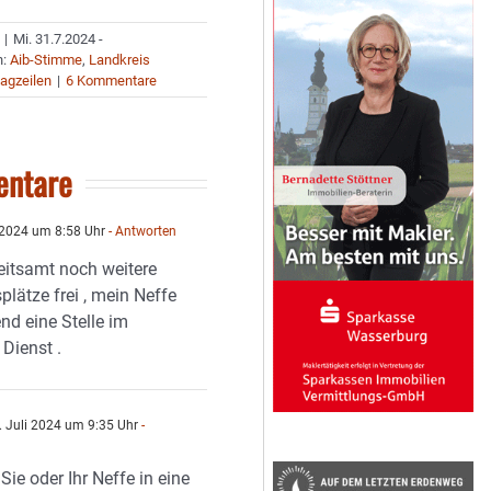
|
Mi. 31.7.2024 -
n:
Aib-Stimme
,
Landkreis
agzeilen
|
6 Kommentare
ntare
 2024 um 8:58 Uhr
- Antworten
eitsamt noch weitere
lätze frei , mein Neffe
nd eine Stelle im
 Dienst .
 Juli 2024 um 9:35 Uhr
-
n
Sie oder Ihr Neffe in eine