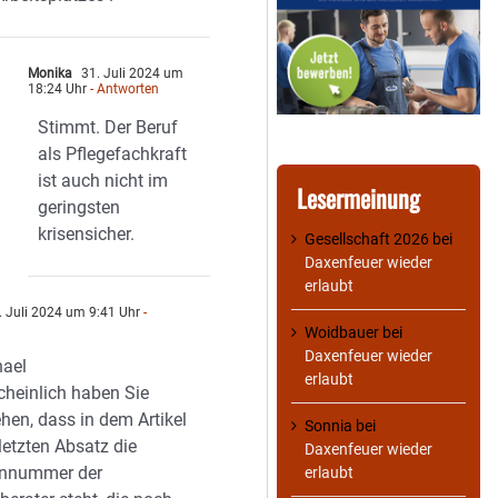
Monika
31. Juli 2024 um
18:24 Uhr
- Antworten
Stimmt. Der Beruf
als Pflegefachkraft
ist auch nicht im
Lesermeinung
geringsten
krisensicher.
Gesellschaft 2026
bei
Daxenfeuer wieder
erlaubt
 Juli 2024 um 9:41 Uhr
-
n
Woidbauer
bei
Daxenfeuer wieder
ael
erlaubt
heinlich haben Sie
hen, dass in dem Artikel
Sonnia
bei
letzten Absatz die
Daxenfeuer wieder
onnummer der
erlaubt