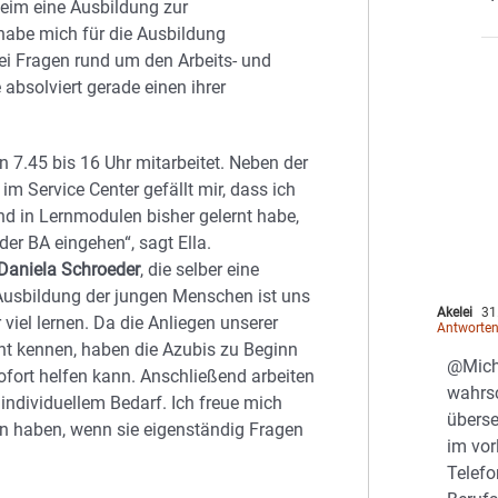
heim eine Ausbildung zur
 habe mich für die Ausbildung
ei Fragen rund um den Arbeits- und
 absolviert gerade einen ihrer
n 7.45 bis 16 Uhr mitarbeitet. Neben der
im Service Center gefällt mir, dass ich
und in Lernmodulen bisher gelernt habe,
er BA eingehen“, sagt Ella.
 Daniela Schroeder
, die selber eine
 Ausbildung der jungen Menschen ist uns
Akelei
31.
viel lernen. Da die Anliegen unserer
Antworte
cht kennen, haben die Azubis zu Beginn
@Mich
ofort helfen kann. Anschließend arbeiten
wahrsc
individuellem Bedarf. Ich freue mich
überse
en haben, wenn sie eigenständig Fragen
im vor
Telef