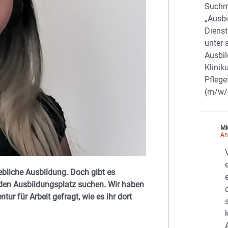
Suchm
„Ausbi
Dienst
unter 
Ausbi
Klini
Pfleg
(m/w/
Mi
An
ebliche Ausbildung. Doch gibt es
den Ausbildungsplatz suchen. Wir haben
ur für Arbeit gefragt, wie es ihr dort