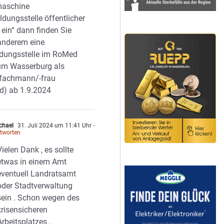
aschine
ldungsstelle öffentlicher
 ein“ dann finden Sie
anderem eine
ldungsstelle im RoMed
kum Wasserburg als
efachmann/-frau
d) ab 1.9.2024
chael
31. Juli 2024 um 11:41 Uhr
-
tworten
Vielen Dank , es sollte
etwas in einem Amt
eventuell Landratsamt
oder Stadtverwaltung
sein . Schon wegen des
krisensicheren
Arbeitsplatzes .