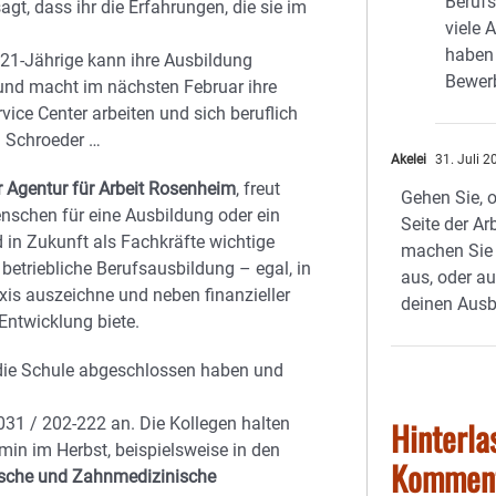
Berufs
sagt, dass ihr die Erfahrungen, die sie im
viele
haben 
21-Jährige kann ihre Ausbildung
Bewer
 und macht im nächsten Februar ihre
ice Center arbeiten und sich beruflich
la Schroeder …
Akelei
31. Juli 
er Agentur für Arbeit Rosenheim
, freut
Gehen Sie, o
enschen für eine Ausbildung oder ein
Seite der Ar
 in Zukunft als Fachkräfte wichtige
machen Sie 
etriebliche Berufsausbildung – egal, in
aus, oder au
xis auszeichne und neben finanzieller
deinen Ausb
Entwicklung biete.
e die Schule abgeschlossen haben und
31 / 202-222 an. Die Kollegen halten
Hinterla
min im Herbst, beispielsweise in den
Kommen
ische und Zahnmedizinische