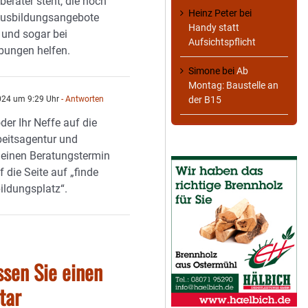
berater steht, die noch
Heinz Peter
bei
 Ausbildungsangebote
Handy statt
und sogar bei
Aufsichtspflicht
bungen helfen.
Simone
bei
Ab
Montag: Baustelle an
der B15
2024 um 9:29 Uhr
- Antworten
der Ihr Neffe auf die
beitsagentur und
einen Beratungstermin
f die Seite auf „finde
ildungsplatz“.
ssen Sie einen
tar