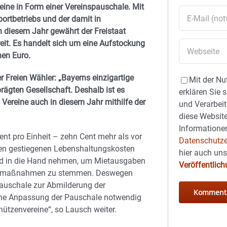
reine in Form einer Vereinspauschale. Mit
ortbetriebs und der damit in
diesem Jahr gewährt der Freistaat
reit. Es handelt sich um eine Aufstockung
nen Euro.
Freien Wähler: „Bayerns einzigartige
Mit der Nu
rägten Gesellschaft. Deshalb ist es
erklären Sie 
 Vereine auch in diesem Jahr mithilfe der
und Verarbeit
diese Website
Informationen
nt pro Einheit – zehn Cent mehr als vor
Datenschutze
den gestiegenen Lebenshaltungskosten
hier auch un
ld in die Hand nehmen, um Mietausgaben
Veröffentlic
ngsmaßnahmen zu stemmen. Deswegen
auschale zur Abmilderung der
ine Anpassung der Pauschale notwendig
hützenvereine“, so Lausch weiter.