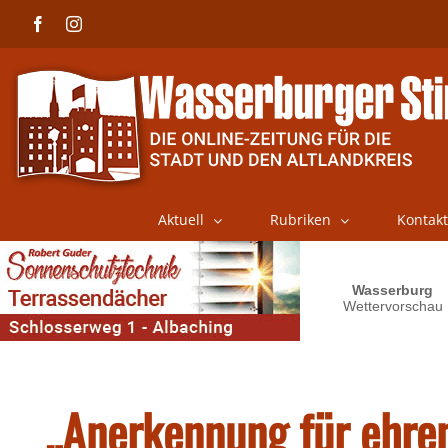
Skip
Facebook
Instagram
to
content
Aktuell
Rubriken
Kontakt
„Anerkennung für ehre