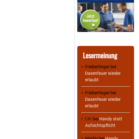
Lesermeinung
Friebertinger
bei
Daxenfeuer wieder
erlaubt
Friebertinger
bei
Daxenfeuer wieder
erlaubt
I.H.
bei
Handy statt
Aufsichtspflicht
Martin
bei
Handy