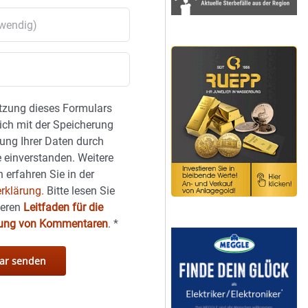
tzung dieses Formulars
sich mit der Speicherung
ung Ihrer Daten durch
 einverstanden. Weitere
 erfahren Sie in der
rklärung.
Bitte lesen Sie
seren
Leitfaden für die
hung von Kommentaren
.
*