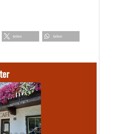
teilen
teilen
ter