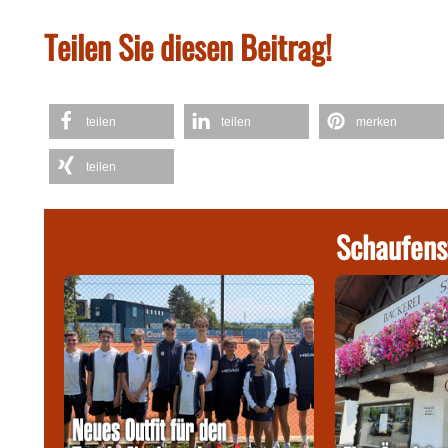
Teilen Sie diesen Beitrag!
teilen
teilen
merken
teilen
Schaufens