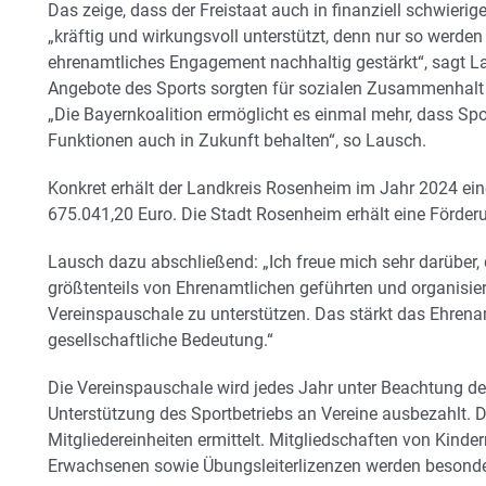
Das zeige, dass der Freistaat auch in finanziell schwierig
„kräftig und wirkungsvoll unterstützt, denn nur so werde
ehrenamtliches Engagement nachhaltig gestärkt“, sagt L
Angebote des Sports sorgten für sozialen Zusammenhalt 
„Die Bayernkoalition ermöglicht es einmal mehr, dass Spo
Funktionen auch in Zukunft behalten“, so Lausch.
Konkret erhält der Landkreis Rosenheim im Jahr 2024 ei
675.041,20 Euro. Die Stadt Rosenheim erhält eine Förder
Lausch dazu abschließend: „Ich freue mich sehr darüber, 
größtenteils von Ehrenamtlichen geführten und organisier
Vereinspauschale zu unterstützen. Das stärkt das Ehren
gesellschaftliche Bedeutung.“
Die Vereinspauschale wird jedes Jahr unter Beachtung der 
Unterstützung des Sportbetriebs an Vereine ausbezahlt.
Mitgliedereinheiten ermittelt. Mitgliedschaften von Kind
Erwachsenen sowie Übungsleiterlizenzen werden besonder