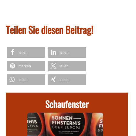
Teilen Sie diesen Beitrag!
teilen
teilen
merken
teilen
teilen
teilen
Schaufenster