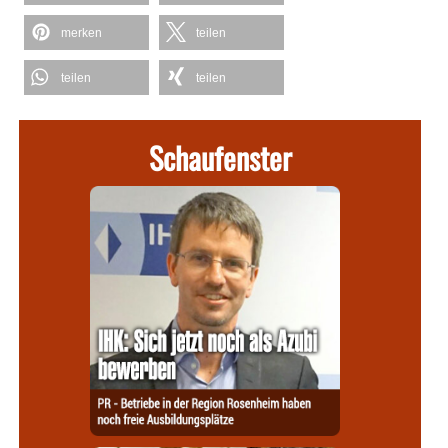
merken
teilen
teilen
teilen
Schaufenster