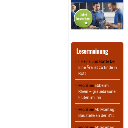
Lesermeinung
I.Heinz und Gatte
bei
Eine Ära ist zu Ende in
Rott
Michl
bei
Ebbe im
Rhein – grauebraune
Fluten im Inn
Michl
bei
Ab Montag:
Baustelle an der B15
Michl
bei
Ab Montag: