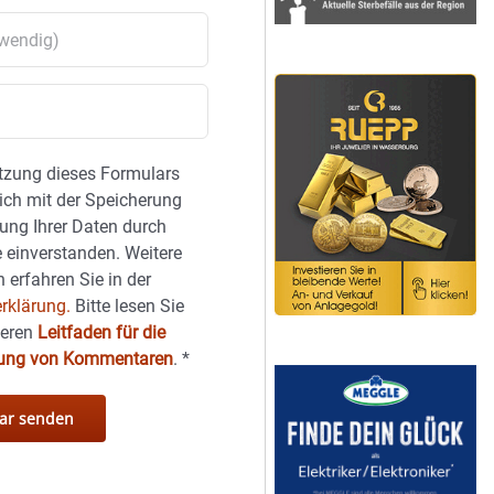
tzung dieses Formulars
sich mit der Speicherung
ung Ihrer Daten durch
 einverstanden. Weitere
 erfahren Sie in der
rklärung.
Bitte lesen Sie
seren
Leitfaden für die
hung von Kommentaren
.
*