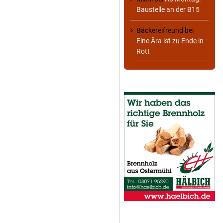
Baustelle an der B15
Bäckereifreund
bei
Eine Ära ist zu Ende in
Rott