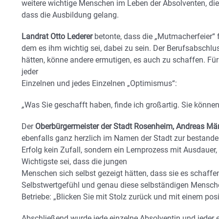
weitere wichtige Menschen im Leben der Absolventen, die
dass die Ausbildung gelang.
Landrat Otto Lederer
betonte, dass die
„
Mutmacherfeier“ fü
dem es ihm wichtig sei, dabei zu sein. Der Berufsabschl
hätten, könne andere ermutigen, es auch zu schaffen. Für
jeder
Einzelnen und jedes Einzelnen „Optimismus“:
„
Was Sie geschafft haben, finde ich großartig. Sie können 
Der
Oberbürgermeister der Stadt Rosenheim, Andreas Mä
ebenfalls ganz herzlich im Namen der Stadt zur bestande
Erfolg kein Zufall, sondern ein Lernprozess mit Ausdauer,
Wichtigste sei, dass die jungen
Menschen sich selbst gezeigt hätten, dass sie es schaffe
Selbstwertgefühl und genau diese selbständigen Mensche
Betriebe: „Blicken Sie mit Stolz zurück und mit einem posit
Abschließend wurde jede einzelne Absolventin und jeder 