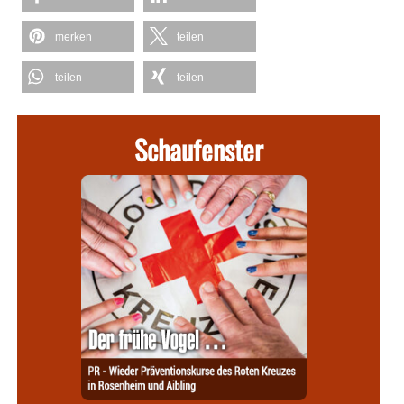
merken
teilen
teilen
teilen
Schaufenster