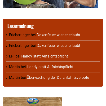
Lesermeinung
Friebertinger
bei
Daxenfeuer wieder erlaubt
Friebertinger
bei
Daxenfeuer wieder erlaubt
I.H.
bei
Handy statt Aufsichtspflicht
Martin
bei
Handy statt Aufsichtspflicht
Martin
bei
Überwachung der Durchfahrtsverbote