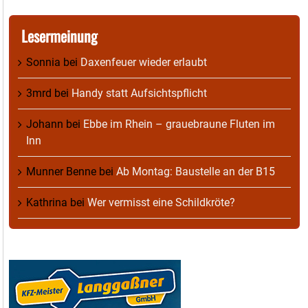
Lesermeinung
Sonnia
bei
Daxenfeuer wieder erlaubt
3mrd
bei
Handy statt Aufsichtspflicht
Johann
bei
Ebbe im Rhein – grauebraune Fluten im
Inn
Munner Benne
bei
Ab Montag: Baustelle an der B15
Kathrina
bei
Wer vermisst eine Schildkröte?