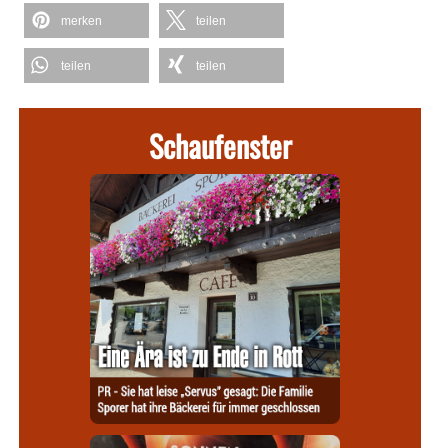
merken
teilen
teilen
teilen
Schaufenster