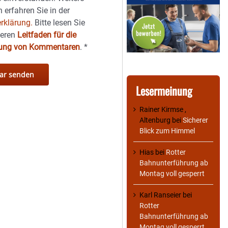
 erfahren Sie in der
rklärung.
Bitte lesen Sie
seren
Leitfaden für die
hung von Kommentaren
.
*
Lesermeinung
Rainer Kirmse ,
Altenburg
bei
Sicherer
Blick zum Himmel
Hias
bei
Rotter
Bahnunterführung ab
Montag voll gesperrt
Karl Ranseier
bei
Rotter
Bahnunterführung ab
Montag voll gesperrt