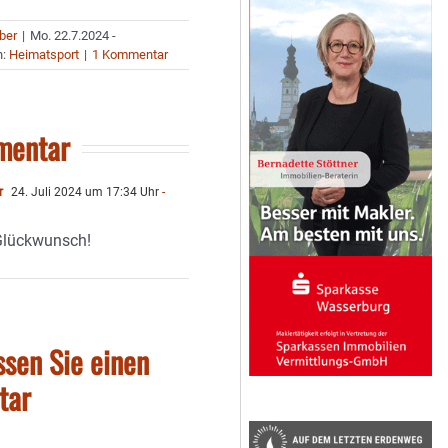
uber
|
Mo. 22.7.2024 -
n:
Heimatsport
|
1 Kommentar
mentar
r
24. Juli 2024 um 17:34 Uhr
-
Glückwunsch!
ssen Sie einen
tar