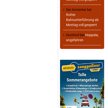
Der Anmerker
bei
Rotter
Bahnunterführung ab
Montag voll gesperrt
Durchruf
bei
Hoppala,
angefahren