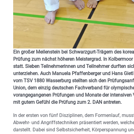
Ein großer Meilenstein bei Schwarzgurt-Trägern des kor
Prüfung zum nächst höheren Meistergrad. In Kolbermoor
statt. Sieben Teilnehmerinnen und Teilnehmer durften si
unterziehen. Auch Manuela Pfaffenberger und Hans Gietl 
vom TSV 1880 Wasserburg stellten sich den Prüfungsan
Union, dem einzig deutschen Fachverband für olympisch
vorangegangenen Prüfungen und Monate der intensiven V
mit gutem Gefühl die Prüfung zum 2. DAN antreten.
In der ersten von fünf Disziplinen, dem Formenlauf, musst
Abwehr- und Angriffstechniken präsentiert werden, welc
darstellt. Dabei sind Selbstsicherheit, Körperspannung u