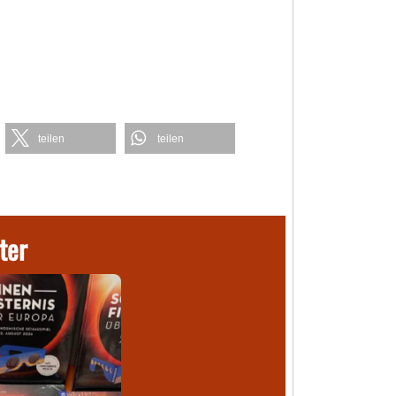
teilen
teilen
ter