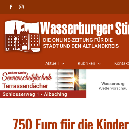
Skip
Facebook
Instagram
to
content
Aktuell
Rubriken
Kontakt
750 Euro für die Kinder