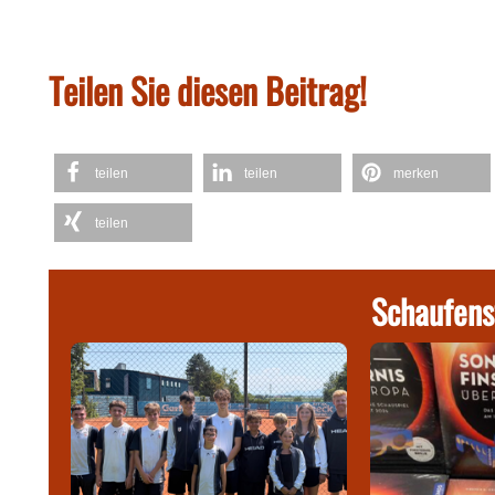
Teilen Sie diesen Beitrag!
teilen
teilen
merken
teilen
Schaufens