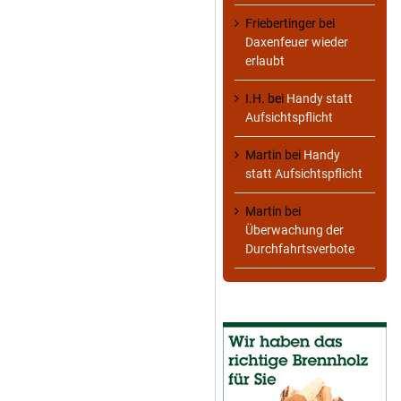
Friebertinger
bei
Daxenfeuer wieder
erlaubt
I.H.
bei
Handy statt
Aufsichtspflicht
Martin
bei
Handy
statt Aufsichtspflicht
Martin
bei
Überwachung der
Durchfahrtsverbote