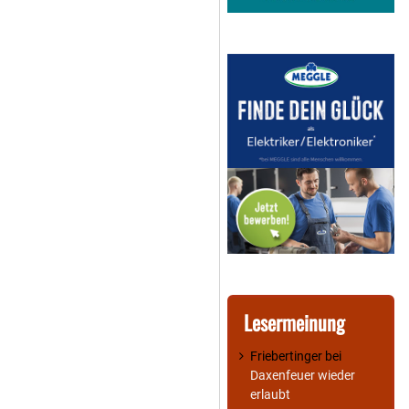
Lesermeinung
Friebertinger
bei
Daxenfeuer wieder
erlaubt