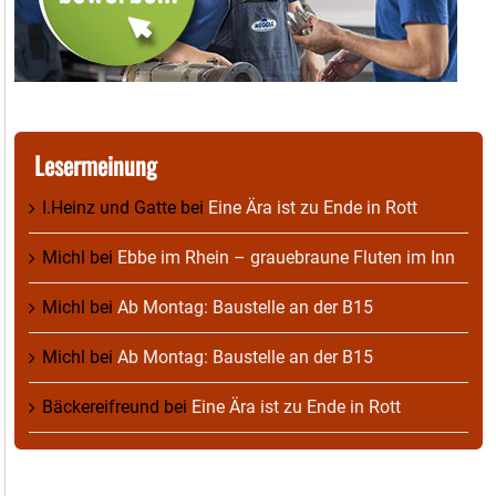
Lesermeinung
I.Heinz und Gatte
bei
Eine Ära ist zu Ende in Rott
Michl
bei
Ebbe im Rhein – grauebraune Fluten im Inn
Michl
bei
Ab Montag: Baustelle an der B15
Michl
bei
Ab Montag: Baustelle an der B15
Bäckereifreund
bei
Eine Ära ist zu Ende in Rott