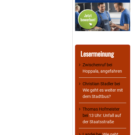
Lesermeinung
Zwischenruf
bei
Hoppala, angefahren
Christian Stadler
bei
Wie geht es weiter mit
dem Stadtbus?
Thomas Hofmeister
bei
13 Uhr: Unfall auf
der Staatsstraße
Landei
bei
Wie geht