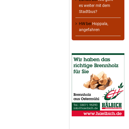
es weiter mit dem
Stadtbus?
HW
bei
Hoppala,
angefahren