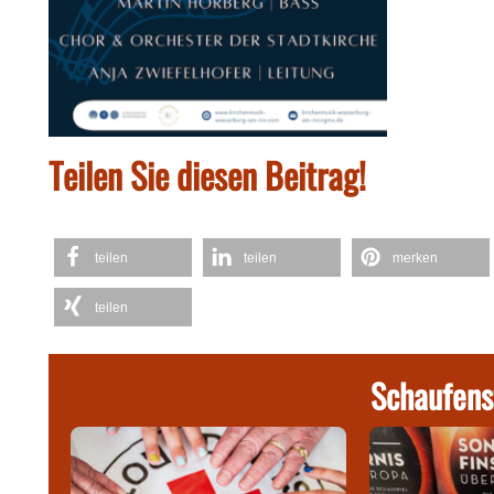
Teilen Sie diesen Beitrag!
teilen
teilen
merken
teilen
Schaufens