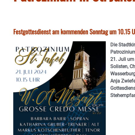
Festgottesdienst am kommenden Sonntag um 10.15 Uh
Die Stadtki
Patrozinium
21. Juli um
Solisten, C
Wasserburg 
Anja Zwief
Gottesdiens
Stehempfan