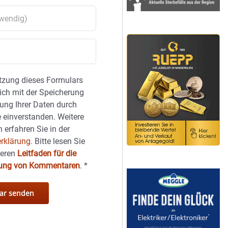
tzung dieses Formulars
sich mit der Speicherung
ung Ihrer Daten durch
 einverstanden. Weitere
 erfahren Sie in der
rklärung.
Bitte lesen Sie
seren
Leitfaden für die
hung von Kommentaren
.
*