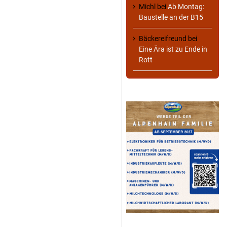
Michl
bei
Ab Montag:
Baustelle an der B15
Bäckereifreund
bei
Eine Ära ist zu Ende in
Rott