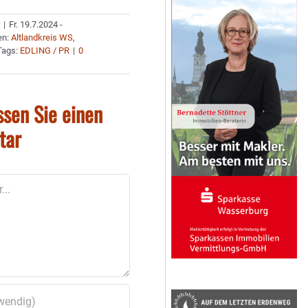
r
|
Fr. 19.7.2024 -
en:
Altlandkreis WS
,
Tags:
EDLING / PR
|
0
ssen Sie einen
tar