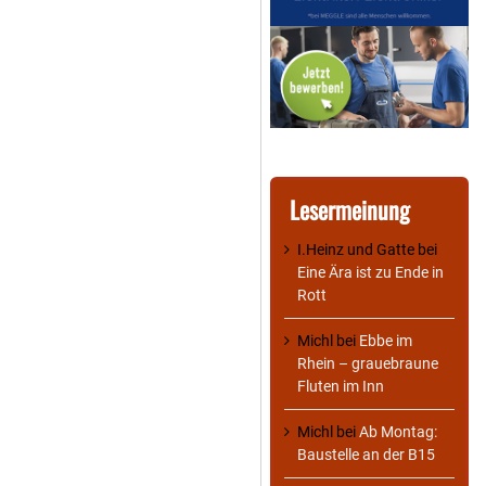
Lesermeinung
I.Heinz und Gatte
bei
Eine Ära ist zu Ende in
Rott
Michl
bei
Ebbe im
Rhein – grauebraune
Fluten im Inn
Michl
bei
Ab Montag:
Baustelle an der B15