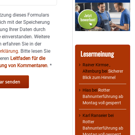
tzung dieses Formulars
sich mit der Speicherung
ung Ihrer Daten durch
 einverstanden. Weitere
 erfahren Sie in der
rklärung.
Bitte lesen Sie
Lesermeinung
seren
Leitfaden für die
Rainer Kirmse ,
hung von Kommentaren
.
*
Altenburg
bei
Sicherer
Blick zum Himmel
Hias
bei
Rotter
Bahnunterführung ab
Montag voll gesperrt
Karl Ranseier
bei
Rotter
Bahnunterführung ab
Montag voll gesperrt