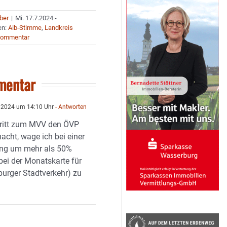
uber
|
Mi. 17.7.2024 -
en:
Aib-Stimme
,
Landkreis
Kommentar
mentar
i 2024 um 14:10 Uhr
- Antworten
tritt zum MVV den ÖVP
macht, wage ich bei einer
ung um mehr als 50%
bei der Monatskarte für
urger Stadtverkehr) zu
…