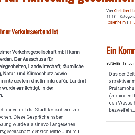
Von
Christian H
11:18
|
Kategori
Rosenheim
|
1 
chner Verkehrsverbund ist
Ein Kom
eimer Verkehrsgesellschaft mbH kann
erden. Der Ausschuss für
Bürgerin
18. Jul
egenheiten, Landwirtschaft, räumliche
, Natur- und Klimaschutz sowie
Das der Bei
timmte gestern einstimmig dafür. Landrat
attraktiver 
r wurde ermächtigt, in der
Preiserhöh
n.
(zumindest 
den Wasserb
andlungen mit der Stadt Rosenheim zur
bezweifeln
ochen. Diese Gespräche haben
lösung wurde als sinnvoll angesehen.
sgesellschaft, der sich Mitte Juni mit