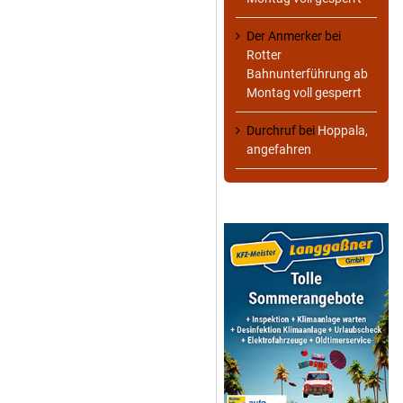
Der Anmerker
bei
Rotter
Bahnunterführung ab
Montag voll gesperrt
Durchruf
bei
Hoppala,
angefahren