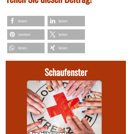
teilen
teilen
merken
teilen
teilen
teilen
Schaufenster