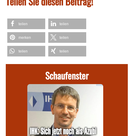
Teilen Sie diesen Beitrag!
teilen
teilen
merken
teilen
teilen
teilen
Schaufenster