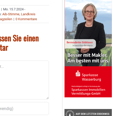
|
Mo. 15.7.2024 -
n:
Aib-Stimme
,
Landkreis
agzeilen
|
0 Kommentare
ssen Sie einen
tar