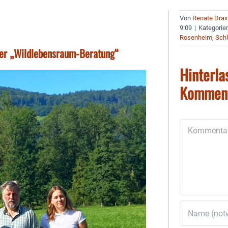
Von
Renate Drax
9:09
|
Kategorie
Rosenheim
,
Schl
der „Wildlebensraum-Beratung“
Hinterla
Kommen
Kommentar