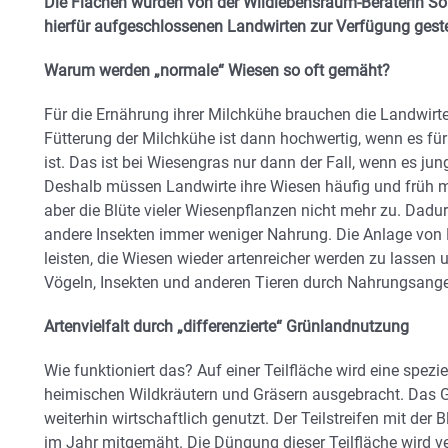
Die Flächen wurden von der Wildlebensraum-Beraterin S
hierfür aufgeschlossenen Landwirten zur Verfügung gestel
Warum werden „normale“ Wiesen so oft gemäht?
Für die Ernährung ihrer Milchkühe brauchen die Landwirte
Fütterung der Milchkühe ist dann hochwertig, wenn es fü
ist. Das ist bei Wiesengras nur dann der Fall, wenn es jun
Deshalb müssen Landwirte ihre Wiesen häufig und früh 
aber die Blüte vieler Wiesenpflanzen nicht mehr zu. Dad
andere Insekten immer weniger Nahrung. Die Anlage von B
leisten, die Wiesen wieder artenreicher werden zu lassen un
Vögeln, Insekten und anderen Tieren durch Nahrungsang
Artenvielfalt durch „differenzierte“ Grünlandnutzung
Wie funktioniert das? Auf einer Teilfläche wird eine spe
heimischen Wildkräutern und Gräsern ausgebracht. Das G
weiterhin wirtschaftlich genutzt. Der Teilstreifen mit de
im Jahr mitgemäht. Die Düngung dieser Teilfläche wird ver