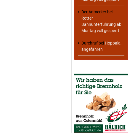
Der Anmerker
bei
Rotter
Bahnunterführung ab
Montag voll gesperrt
Durchruf
bei
Hoppala,
angefahren