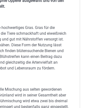
ophie Opperer ausgewählt und von den
lt.
 hochwertiges Gras. Gras für die
r die Tiere schmackhaft und eiweißreich
g und gut mit Nährstoffen versorgt ist.
mähen. Diese Form der Nutzung lässt
urch finden blütensuchende Bienen und
lühstreifen kann einen Beitrag dazu
d gleichzeitig die Artenvielfalt an
ebot und Lebensraum zu fördern.
zielle Mischung aus selten gewordenen
rünland wird in seiner Gesamtheit aber
r Blühmischung wird etwa zwei bis dreimal
ringert und bestenfalls ganz eingestellt.