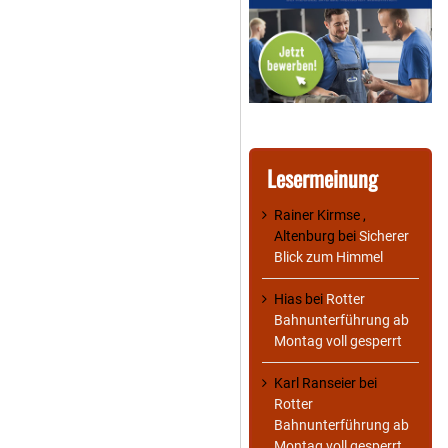
Lesermeinung
Rainer Kirmse ,
Altenburg
bei
Sicherer
Blick zum Himmel
Hias
bei
Rotter
Bahnunterführung ab
Montag voll gesperrt
Karl Ranseier
bei
Rotter
Bahnunterführung ab
Montag voll gesperrt