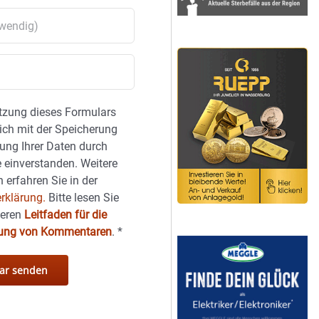
tzung dieses Formulars
sich mit der Speicherung
ung Ihrer Daten durch
 einverstanden. Weitere
 erfahren Sie in der
rklärung.
Bitte lesen Sie
seren
Leitfaden für die
hung von Kommentaren
.
*