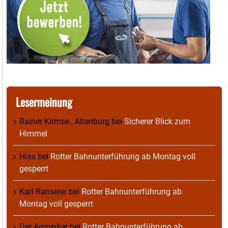
Lesermeinung
Rainer Kirmse , Altenburg
bei
Sicherer Blick zum
Himmel
Hias
bei
Rotter Bahnunterführung ab Montag voll
gesperrt
Karl Ranseier
bei
Rotter Bahnunterführung ab
Montag voll gesperrt
Der Anmerker
bei
Rotter Bahnunterführung ab