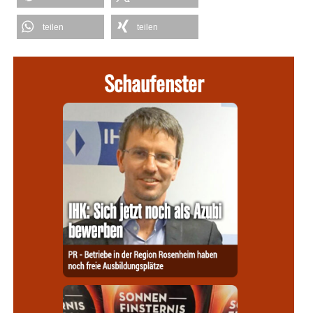
teilen
teilen
Schaufenster