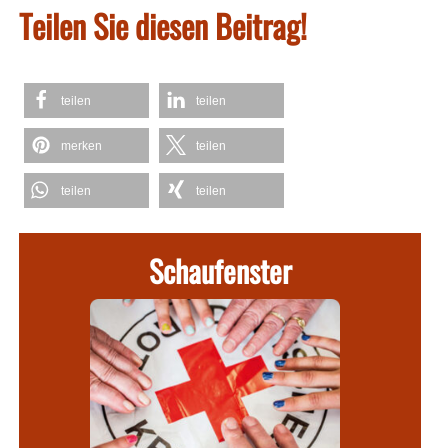
Teilen Sie diesen Beitrag!
teilen
teilen
merken
teilen
teilen
teilen
Schaufenster