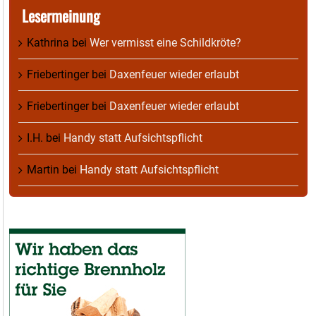
Lesermeinung
Kathrina
bei
Wer vermisst eine Schildkröte?
Friebertinger
bei
Daxenfeuer wieder erlaubt
Friebertinger
bei
Daxenfeuer wieder erlaubt
I.H.
bei
Handy statt Aufsichtspflicht
Martin
bei
Handy statt Aufsichtspflicht