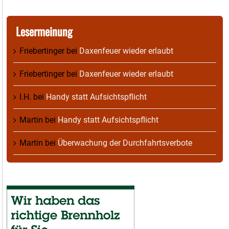
Lesermeinung
Friebertinger
bei
Daxenfeuer wieder erlaubt
Friebertinger
bei
Daxenfeuer wieder erlaubt
I.H.
bei
Handy statt Aufsichtspflicht
Martin
bei
Handy statt Aufsichtspflicht
Martin
bei
Überwachung der Durchfahrtsverbote