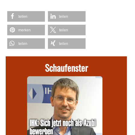
teilen
teilen
merken
teilen
teilen
teilen
Schaufenster