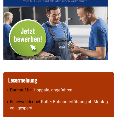
Lesermeinung
Durchruf
bei
Hoppala, angefahren
Feuerwehrler
bei
Rotter Bahnunterführung ab Montag
voll gesperrt