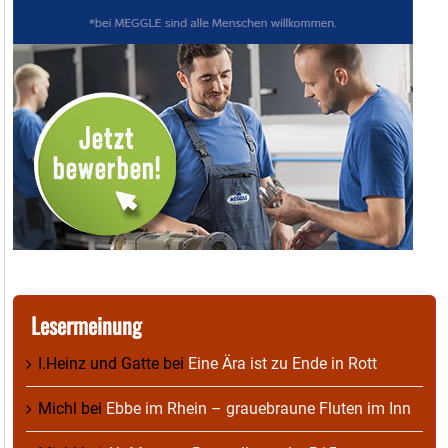
Lesermeinung
I.Heinz und Gatte
bei
Eine Ära ist zu Ende in Rott
Michl
bei
Ebbe im Rhein – grauebraune Fluten im Inn