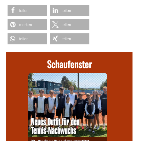
teilen
teilen
merken
teilen
teilen
teilen
Schaufenster