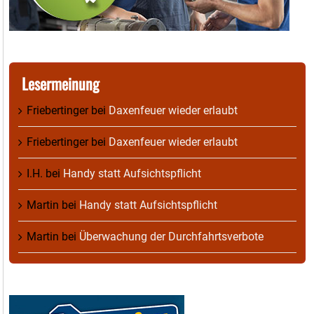
Lesermeinung
Friebertinger
bei
Daxenfeuer wieder erlaubt
Friebertinger
bei
Daxenfeuer wieder erlaubt
I.H.
bei
Handy statt Aufsichtspflicht
Martin
bei
Handy statt Aufsichtspflicht
Martin
bei
Überwachung der Durchfahrtsverbote