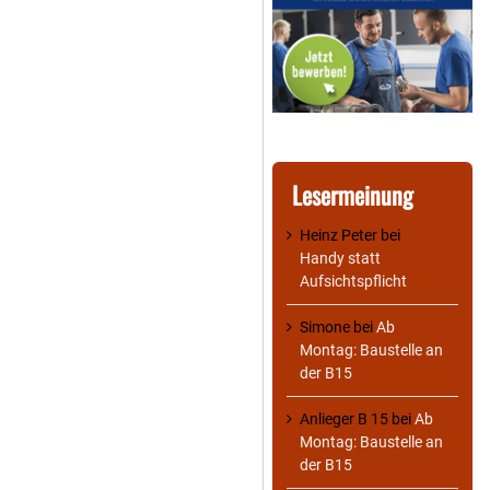
Lesermeinung
Heinz Peter
bei
Handy statt
Aufsichtspflicht
Simone
bei
Ab
Montag: Baustelle an
der B15
Anlieger B 15
bei
Ab
Montag: Baustelle an
der B15