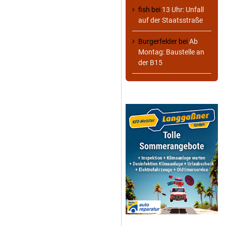
fish
bei
13 Uhr: Unfall
auf der Staatsstraße
Burgerfelder
bei
Ab
Montag: Baustelle an
der B15