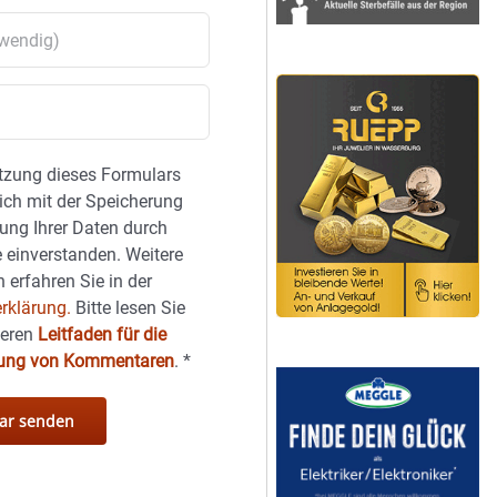
tzung dieses Formulars
sich mit der Speicherung
ung Ihrer Daten durch
 einverstanden. Weitere
 erfahren Sie in der
rklärung.
Bitte lesen Sie
seren
Leitfaden für die
hung von Kommentaren
.
*