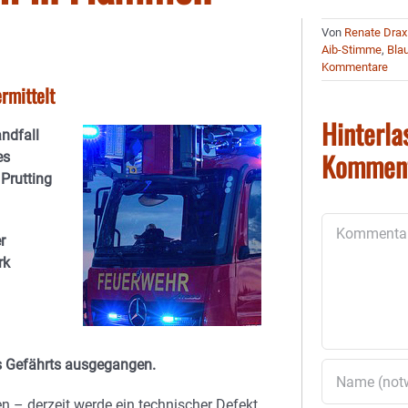
Von
Renate Drax
Aib-Stimme
,
Blau
Kommentare
rmittelt
Hinterla
ndfall
Kommen
es
Prutting
Kommentar
r
rk
es Gefährts ausgegangen.
n – derzeit werde ein technischer Defekt