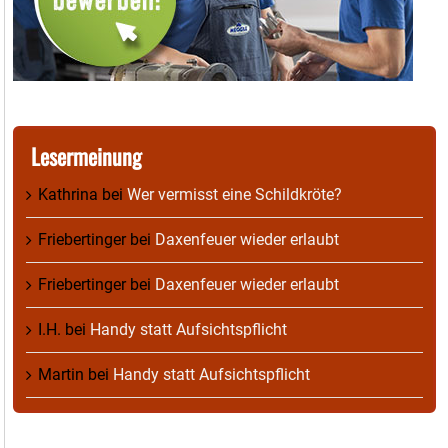
Lesermeinung
Kathrina
bei
Wer vermisst eine Schildkröte?
Friebertinger
bei
Daxenfeuer wieder erlaubt
Friebertinger
bei
Daxenfeuer wieder erlaubt
I.H.
bei
Handy statt Aufsichtspflicht
Martin
bei
Handy statt Aufsichtspflicht