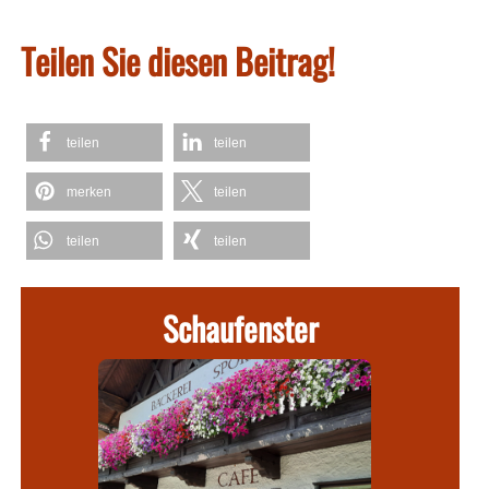
Teilen Sie diesen Beitrag!
teilen
teilen
merken
teilen
teilen
teilen
Schaufenster