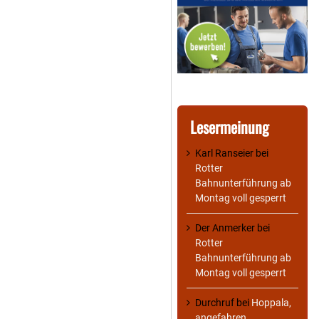
Lesermeinung
Karl Ranseier
bei
Rotter
Bahnunterführung ab
Montag voll gesperrt
Der Anmerker
bei
Rotter
Bahnunterführung ab
Montag voll gesperrt
Durchruf
bei
Hoppala,
angefahren