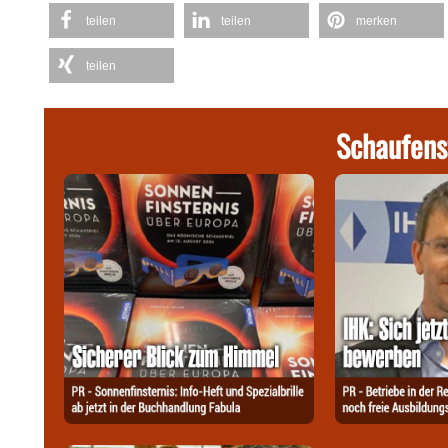
teilen
teilen
merken
teilen
Schaufens