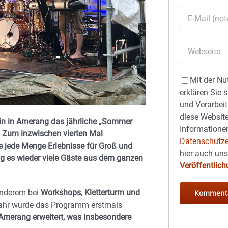
Mit der Nu
erklären Sie 
und Verarbeit
diese Website
in in Amerang das jährliche „Sommer
Informationen
t. Zum inzwischen vierten Mal
Datenschutze
ie jede Menge Erlebnisse für Groß und
hier auch un
og es wieder viele Gäste aus dem ganzen
Veröffentlic
anderem bei
Workshops, Kletterturm und
Jahr wurde das Programm erstmals
Amerang erweitert
, was insbesondere