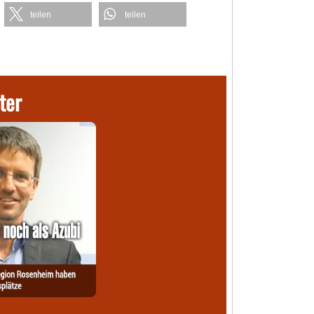
teilen
teilen
ter