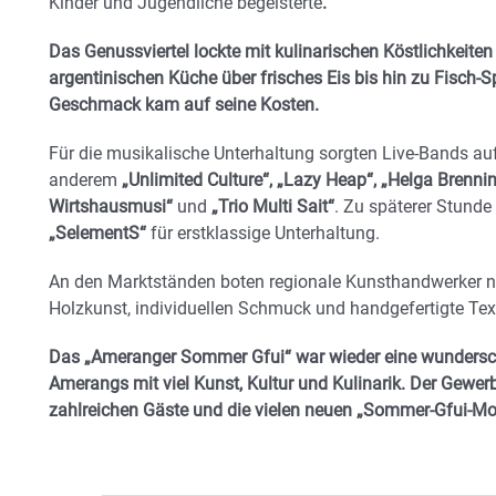
Kinder und Jugendliche begeisterte
.
Das Genussviertel lockte mit kulinarischen Köstlichkeite
argentinischen Küche über frisches Eis bis hin zu Fisch-S
Geschmack kam auf seine Kosten.
Für die musikalische Unterhaltung sorgten Live-Bands auf
anderem
„Unlimited Culture“, „Lazy Heap“, „Helga Brenn
Wirtshausmusi“
und
„Trio Multi Sait“
. Zu späterer Stunde
„SelementS“
für erstklassige Unterhaltung.
An den Marktständen boten regionale Kunsthandwerker 
Holzkunst, individuellen Schmuck und handgefertigte Text
Das „Ameranger Sommer Gfui“ war wieder eine wundersc
Amerangs mit viel Kunst, Kultur und Kulinarik. Der Gewer
zahlreichen Gäste und die vielen neuen „Sommer-Gfui-M