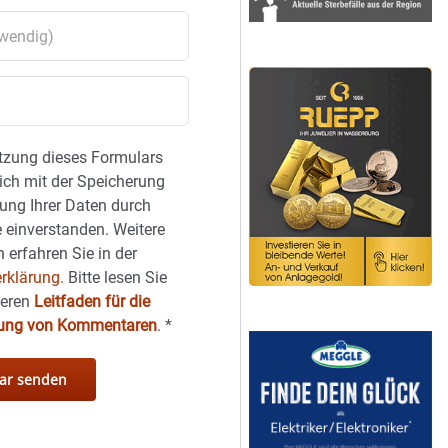
tzung dieses Formulars
sich mit der Speicherung
ung Ihrer Daten durch
 einverstanden. Weitere
 erfahren Sie in der
rklärung.
Bitte lesen Sie
seren
Leitfaden für die
hung von Kommentaren
.
*