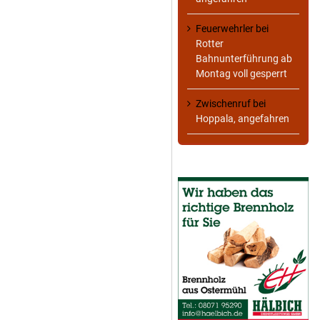
Feuerwehrler
bei
Rotter
Bahnunterführung ab
Montag voll gesperrt
Zwischenruf
bei
Hoppala, angefahren