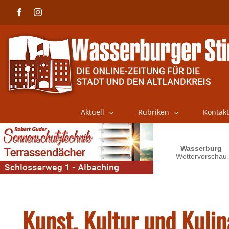
Skip
Facebook
Instagram
to
content
Aktuell
Rubriken
Kontakt
Kunst, Kultur und Kulin