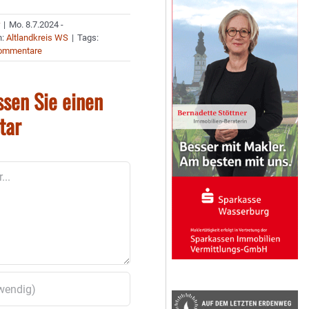
r
|
Mo. 8.7.2024 -
n:
Altlandkreis WS
|
Tags:
ommentare
ssen Sie einen
tar