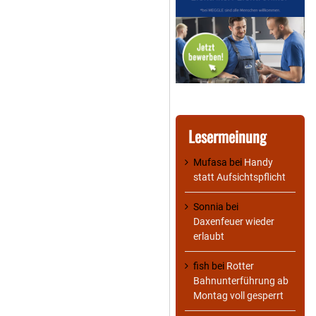
Lesermeinung
Mufasa
bei
Handy
statt Aufsichtspflicht
Sonnia
bei
Daxenfeuer wieder
erlaubt
fish
bei
Rotter
Bahnunterführung ab
Montag voll gesperrt