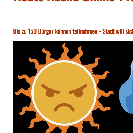
Bis zu 150 Bürger können teilnehmen - Stadt will sic