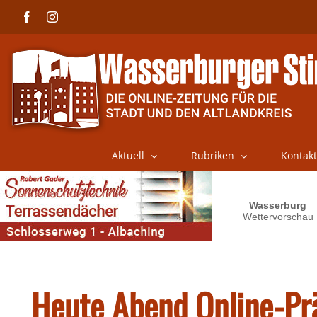
Skip
Facebook
Instagram
to
content
Aktuell
Rubriken
Kontakt
Heute Abend Online-Pr