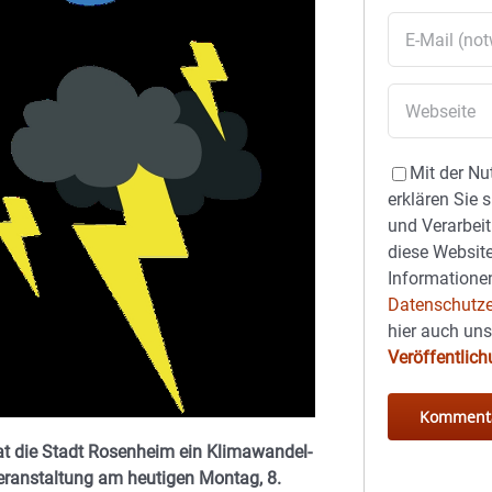
Mit der Nu
erklären Sie 
und Verarbeit
diese Website
Informationen
Datenschutze
hier auch un
Veröffentlic
at die Stadt Rosenheim ein Klimawandel-
Veranstaltung am heutigen Montag, 8.