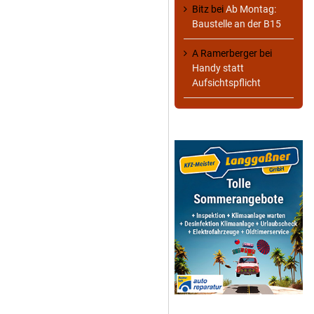
Bitz
bei
Ab Montag:
Baustelle an der B15
A Ramerberger
bei
Handy statt
Aufsichtspflicht