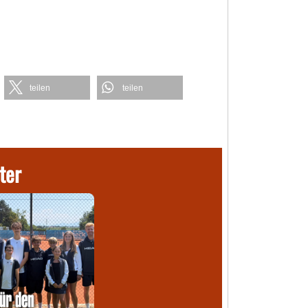
teilen
teilen
ter