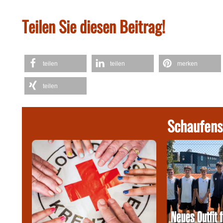
Teilen Sie diesen Beitrag!
teilen
teilen
merken
teilen
Schaufens