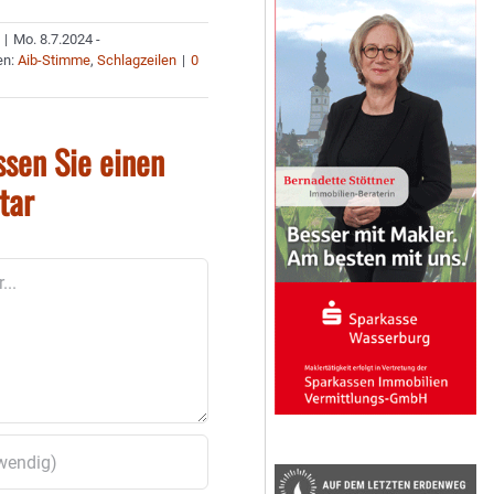
|
Mo. 8.7.2024 -
en:
Aib-Stimme
,
Schlagzeilen
|
0
ssen Sie einen
tar